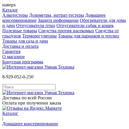
наверх
Каталог
Алкотестеры
Дозиметры, нитрат-тестеры
Домашнее
консервирование
Защита информации
Обогреватели для дома
и дачи
Отпугиватели птиц
Отпугиватели собак и кошек
Полезные товары
Средства против насекомых
Cредства от
грызунов
Терморегуляторы
Товары для парников и теплиц
Товары для сада и дачи
Доставка и оплата
Гарантия
О магазине
Бонусная программа
8-929-052-0-250
Доставка по всей России
Оплата при получении заказа
Каталог
|
Домашнее консервирование